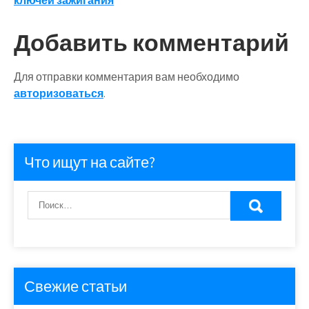
записям
ключей зажигания
Добавить комментарий
Для отправки комментария вам необходимо
авторизоваться
.
Что ищут на сайте?
Свежие статьи