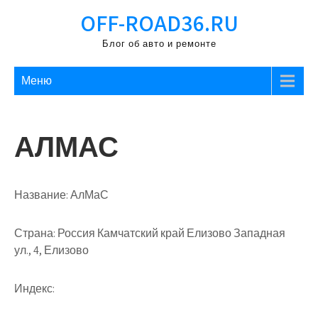
Перейти
OFF-ROAD36.RU
к
содержимому
Блог об авто и ремонте
Меню
АЛМАС
Название:
АлМаС
Страна:
Россия Камчатский край Елизово Западная
ул., 4, Елизово
Индекс: