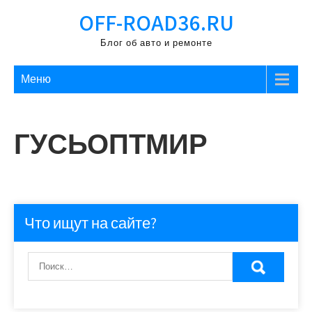
Перейти
OFF-ROAD36.RU
к
содержимому
Блог об авто и ремонте
Меню
ГУСЬОПТМИР
Что ищут на сайте?