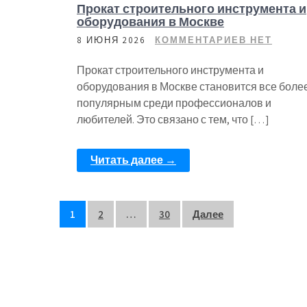
Прокат строительного инструмента и
оборудования в Москве
8 ИЮНЯ 2026
КОММЕНТАРИЕВ НЕТ
Прокат строительного инструмента и
оборудования в Москве становится все боле
популярным среди профессионалов и
любителей. Это связано с тем, что […]
Читать далее →
Пагинация
1
2
…
30
Далее
записей