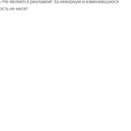
й. Не является рекламой! За неверную и изменившуюся
ть не несет.