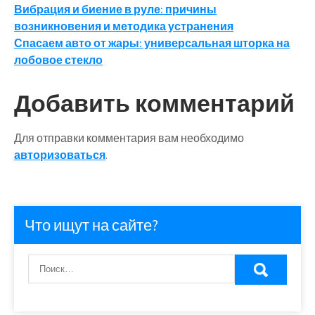
Навигация
Вибрация и биение в руле: причины
возникновения и методика устранения
по
Спасаем авто от жары: универсальная шторка на
записям
лобовое стекло
Добавить комментарий
Для отправки комментария вам необходимо
авторизоваться
.
Что ищут на сайте?