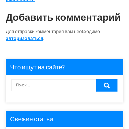
записям
Добавить комментарий
Для отправки комментария вам необходимо
авторизоваться
.
Что ищут на сайте?
Свежие статьи