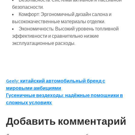
безопасности.
Комфорт:
Эргономичный дизайн салона и
высококачественные материалы отделки.
Экономичность:
Высокий уровень топливной
эффективности и сравнительно низкие
эксплуатационные расходы.
Навигация
Geely: китайский автомобильный бренд с
мировыми амбициями
по
Гусеничные вездеходы: надёжные помощники в
записям
сложных условиях
Добавить комментарий